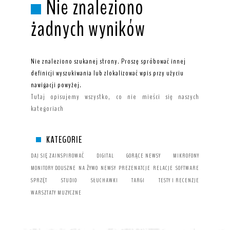
Nie znaleziono
żadnych wyników
Nie znaleziono szukanej strony. Proszę spróbować innej
definicji wyszukiwania lub zlokalizować wpis przy użyciu
nawigacji powyżej.
Tutaj opisujemy wszystko, co nie mieści się naszych
kategoriach
KATEGORIE
DAJ SIĘ ZAINSPIROWAĆ
DIGITAL
GORĄCE NEWSY
MIKROFONY
MONITORY DOUSZNE
NA ŻYWO
NEWSY
PREZENATCJE
RELACJE
SOFTWARE
SPRZĘT
STUDIO
SŁUCHAWKI
TARGI
TESTY I RECENZJE
WARSZTATY MUZYCZNE