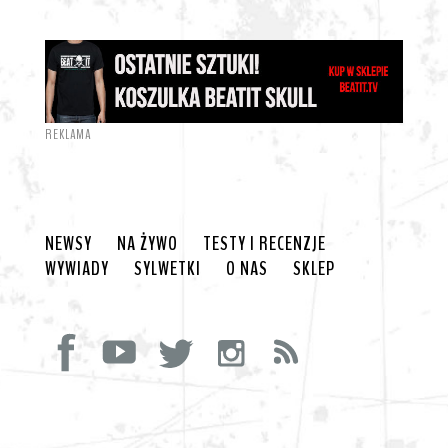
REKLAMA
NEWSY
NA ŻYWO
TESTY I RECENZJE
WYWIADY
SYLWETKI
O NAS
SKLEP