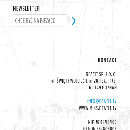
NEWSLETTER
KONTAKT
BEATIT SP. Z O. O.
ul. ŚWIĘTY WOJCIECH, nr 28, lok. +1/2,
61-749 POZNAŃ
INFO@BEATIT.TV
WWW.MIKS.BEATIT.TV
NIP 7811948400
REGON 367406806