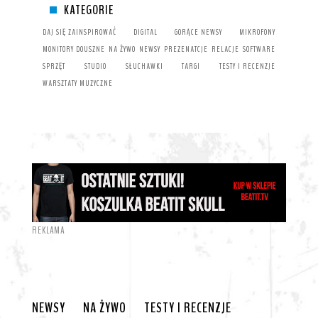
KATEGORIE
DAJ SIĘ ZAINSPIROWAĆ
DIGITAL
GORĄCE NEWSY
MIKROFONY
MONITORY DOUSZNE
NA ŻYWO
NEWSY
PREZENATCJE
RELACJE
SOFTWARE
SPRZĘT
STUDIO
SŁUCHAWKI
TARGI
TESTY I RECENZJE
WARSZTATY MUZYCZNE
REKLAMA
NEWSY
NA ŻYWO
TESTY I RECENZJE