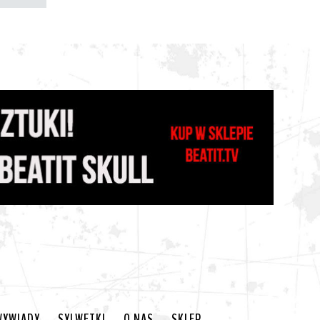
WYWIADY
SYLWETKI
O NAS
SKLEP