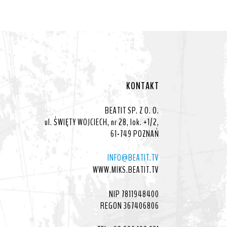
KONTAKT
BEATIT SP. Z O. O.
ul. ŚWIĘTY WOJCIECH, nr 28, lok. +1/2,
61-749 POZNAŃ
INFO@BEATIT.TV
WWW.MIKS.BEATIT.TV
NIP 7811948400
REGON 367406806