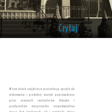
Czytaj
W tym dziale znajdziecie prezentacje sprzętu do
miksowania i produkcji muzyki poprowadzone
przez uznanych realizatorów dźwięku i
producentów muzycznycho niepodważalnej
marce (tak światowych, jak i polskich), które