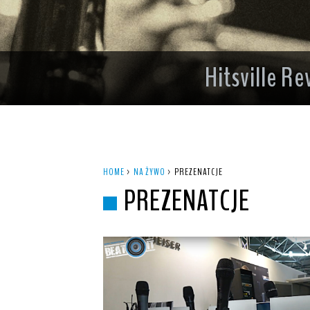
Hitsville R
HOME
>
NA ŻYWO
>
PREZENATCJE
PREZENATCJE