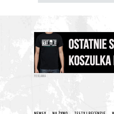
REKLAMA
NEWSY
NA ŻYWO
TESTY I RECENZJE