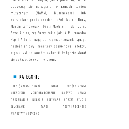
odbywają się najczęściej w ramach targów
muzycznych (NAMM, Musikmesse) lub
warsztatach producenckich. Jeżeli Marcin Bors,
Marcin Lampkowski, Piotr Madziar, Rick Rubin,
Seve Albini, czy firmy takie jak IK Multimedia
Psp i Arturia mają do zaprezentowania sprzęt
nagłośnieniowy, monitory odsłuchowe, efekty,
wtyczki vst, to kanał miks.beatit.tv będzie starał
się pokazać to swoim widzom.
KATEGORIE
DAJ SIĘ ZAINSPIROWAĆ
DIGITAL
GORĄCE NEWSY
MIKROFONY
MONITORY DOUSZNE
NA ŻYWO
NEWSY
PREZENATCJE
RELACJE
SOFTWARE
SPRZĘT
STUDIO
SŁUCHAWKI
TARGI
TESTY I RECENZJE
WARSZTATY MUZYCZNE