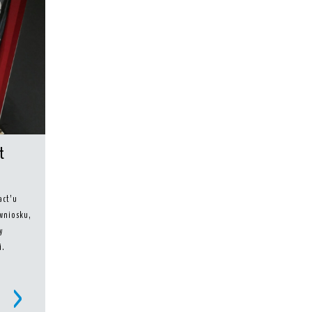
t
act’u
 wniosku,
y
i.