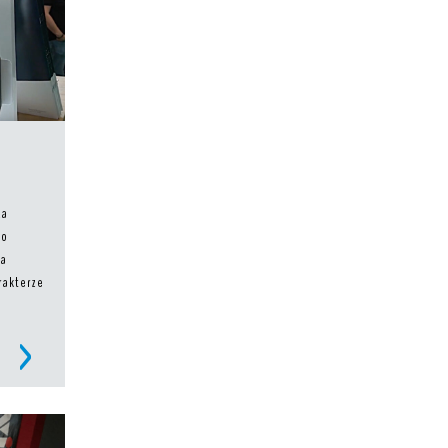
za
zo
na
rakterze